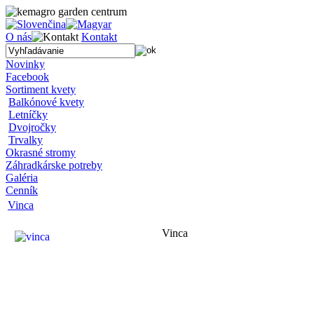
O nás
Kontakt
Novinky
Facebook
Sortiment kvety
Balkónové kvety
Letníčky
Dvojročky
Trvalky
Okrasné stromy
Záhradkárske potreby
Galéria
Cenník
Vinca
Vinca